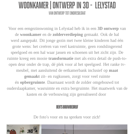
woonkamer | ontwerp in 3D -  Lelystad
van ontwerp tot eindresultaat
Voor een eengezinswoning in Lelystad heb ik in een
3D ontwerp
van
de
woonkamer
en de
zolderverdieping
gemaakt. Ook de hal
werd aangepakt. Dit jonge gezin met twee kleine kinderen had één
grote wens: het creëren van veel kastruimte, geen rondslingerend
speelgoed en een hal waar jassen en schoenen uit het zicht zijn. De
ruimte kreeg een mooie
transformatie
met als extra detail de push-to-
open deur onder de trap, dé plek voor al het speelgoed.
Het ranke tv-
meubel, met aansluitend de eetkamerbank inclusief op
maat
gemaakt
zit- en rugkussen, zorgt voor veel ruimte
én
opbergruimte
.
Daarnaast wordt de zolder omgebouwd tot
ouderslaapkamer, wasruimte en extra bergruimte.
Het maatwerk van de
kasten en de verbouwing zijn gerealiseerd door ​​​​​​​
Ben's bouwbedrijf
De foto's voor en na spreken voor zich!