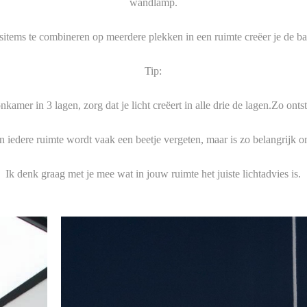
wandlamp.
sitems te combineren op meerdere plekken in een ruimte creëer je de ba
Tip:
amer in 3 lagen, zorg dat je licht creëert in alle drie de lagen.Zo ontst
 in iedere ruimte wordt vaak een beetje vergeten, maar is zo belangrijk 
Ik denk graag met je mee wat in jouw ruimte het juiste lichtadvies is.