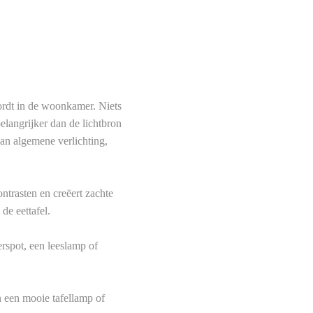
wordt in de woonkamer. Niets
s belangrijker dan de lichtbron
 van algemene verlichting,
ontrasten en creëert zachte
de eettafel.
erspot, een leeslamp of
an een mooie tafellamp of