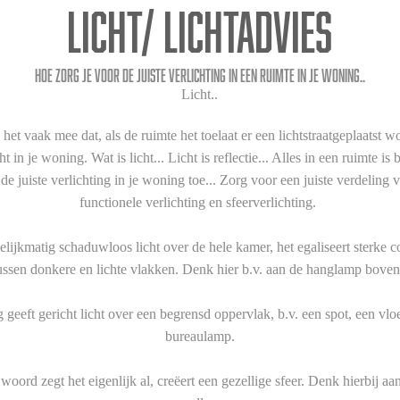
Licht/ lichtadvies
Hoe zorg je voor de juiste verlichting in een ruimte in je woning..
Licht..
t vaak mee dat, als de ruimte het toelaat er een lichtstraatgeplaatst 
cht in je woning. Wat is licht... Licht is reflectie... Alles in een ruimte i
de juiste verlichting in je woning toe... Zorg voor een juiste verdeling
functionele verlichting en sfeerverlichting.
lijkmatig schaduwloos licht over de hele kamer, het egaliseert sterke c
ssen donkere en lichte vlakken. Denk hier b.v. aan de hanglamp boven 
g geeft gericht licht over een begrensd oppervlak, b.v. een spot, een vlo
bureaulamp.
 woord zegt het eigenlijk al, creëert een gezellige sfeer. Denk hierbij a